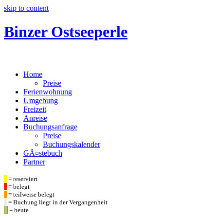
skip to content
Binzer Ostseeperle
Home
Preise
Ferienwohnung
Umgebung
Freizeit
Anreise
Buchungsanfrage
Preise
Buchungskalender
GÃ¤stebuch
Partner
= reserviert
= belegt
= teilweise belegt
= Buchung liegt in der Vergangenheit
= heute